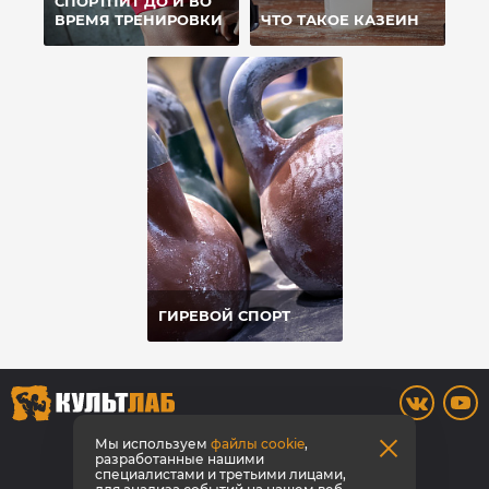
СПОРТПИТ ДО И ВО
ВРЕМЯ ТРЕНИРОВКИ
ЧТО ТАКОЕ КАЗЕИН
ГИРЕВОЙ СПОРТ
8 800 700-42-31
Мы используем
файлы cookie
,
разработанные нашими
специалистами и третьими лицами,
Заказать звонок