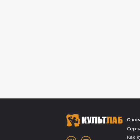
О ко
Серт
Как к