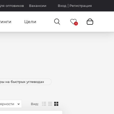
ля оптовиков
Вакансии
Вход
Регистрация
тинги
Цели
ры на быстрых углеводах
Вид:
лярности