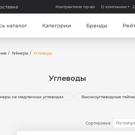
доставка
Контрактное пр-во
О компании
Д
сь каталог
Категории
Бренды
Рей
ние
Гейнеры
Углеводы
Углеводы
неры на медленных углеводах
Высокоуглеводные гейне
Сортировка:
По попу