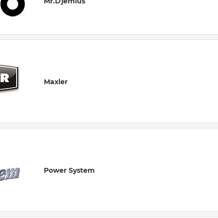
Mr.Djemius
Maxler
Power System