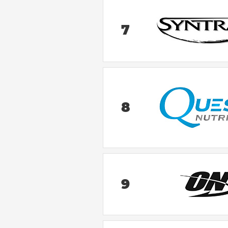
7
8
9