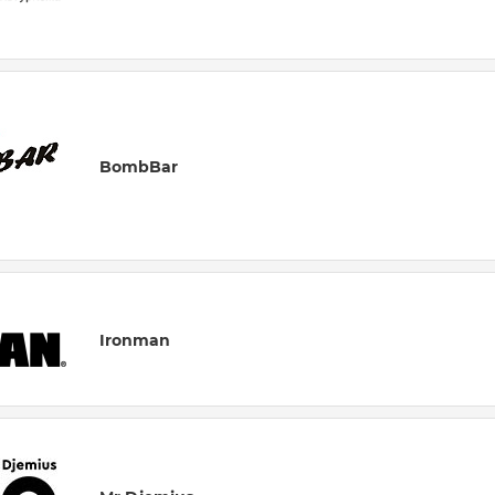
BombBar
Ironman