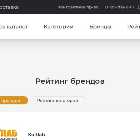
доставка
Контрактное пр-во
О компании
Д
сь каталог
Категории
Бренды
Рей
Рейтинг брендов
 брендов
Рейтинг категорий
Kultlab