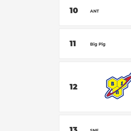
10
ANT
11
Big Pig
12
13
SNF