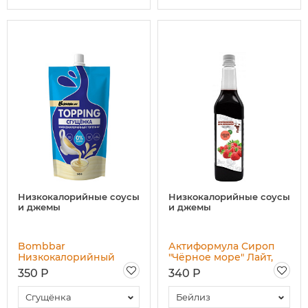
Низкокалорийные соусы
Низкокалорийные соусы
и джемы
и джемы
Bombbar
Актиформула Сироп
Низкокалорийный
"Чёрное море" Лайт,
топпинг, 240 гр
1000 мл
350 Р
340 Р
Сгущёнка
Бейлиз