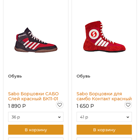
Обувь
Обувь
Sabo Борцовки САБО
Sabo Борцовки для
Слей красный БК11-01
самбо Контакт красный
БС12-11
1 890 Р
1 650 Р
36 р
41 р
В корзину
В корзину