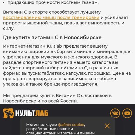
придающих прочности костным тканям.
Витамин С в спорте способствует лучшему
восстановлению мышц после тренировки
и усиливает
прирост мышечной ткани, повышает выносливость и
силу.
Где купить витамин С в Новосибирске
Интернет-магазин Kultlab предлагает вашему
вниманию широкий выбор витаминов и минералов для
укрепления для мужского и женского здоровья. В
разделе спортивного питания нашего каталога вы
найдете широкий выбор витамина С, в различных
формах выпуска: таблетках, капсулах, порошках. Цена на
препараты варьируется в зависимости от объема
упаковки, а также бренда-производителя.
Мы предлагаем купить Витамин С с доставкой в
Новосибирске и по всей России.
8 800 700-42-31
Мы используем
файлы cookie
,
разработанные нашими
специалистами и третьими лицами,
Заказать звонок