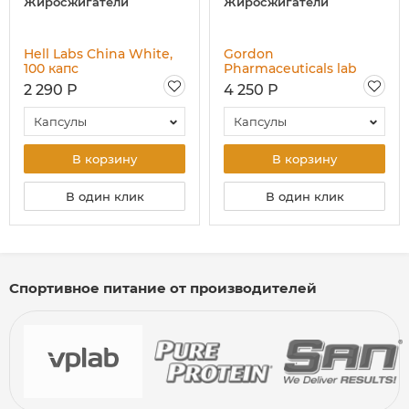
Жиросжигатели
Жиросжигатели
Hell Labs China White,
Gordon
100 капс
Pharmaceuticals lab
Phenilxepin, 60 капс
2 290 Р
4 250 Р
Капсулы
Капсулы
В корзину
В корзину
В один клик
В один клик
Спортивное питание от производителей