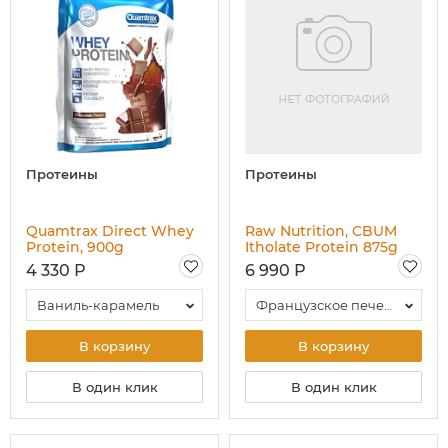
Протеины
Протеины
Quamtrax Direct Whey
Raw Nutrition, CBUM
Protein, 900g
Itholate Protein 875g
4 330 Р
6 990 Р
Ваниль-карамель
Французское печенье с глазурью
В корзину
В корзину
В один клик
В один клик