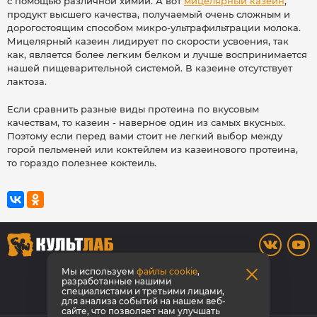
с помощью различной химии. А вот
мицелярный казеин
,
продукт высшего качества, получаемый очень сложным и
дорогостоящим способом микро-ультрафильтрации молока.
Мицелярный казеин лидирует по скорости усвоения, так
как, является более легким белком и лучше воспринимается
нашей пищеварительной системой. В казеине отсутствует
лактоза.
Если сравнить разные виды протеина по вкусовым
качествам, то казеин - наверное один из самых вкусных.
Поэтому если перед вами стоит не легкий выбор между
горой пельменей или коктейлем из казеинового протеина,
то гораздо полезнее коктеиль.
8 800 700-42-31
Мы используем
файлы cookie
,
разработанные нашими
специалистами и третьими лицами,
Заказать звонок
для анализа событий на нашем веб-
сайте, что позволяет нам улучшать