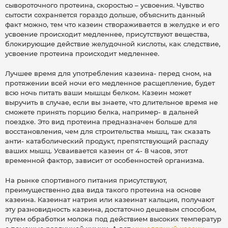
сывороточного протеина, скоростью – усвоения. Чувство
сытости сохраняется гораздо дольше, объяснить данный
факт можно, тем что казеин створаживается в желудке и его
усвоение происходит медленнее, присутствуют вещества,
блокирующие действие желудочной кислоты, как следствие,
усвоение протеина происходит медленнее.
Лучшее время для употребления казеина- перед сном, на
протяжении всей ночи его медленное расщепление, будет
всю ночь питать ваши мышцы белком. Казеин может
выручить в случае, если вы знаете, что длительное время не
сможете принять порцию белка, например- в дальней
поездке. Это вид протеина предназначен больше для
восстановления, чем для строительства мышц, так сказать
анти- катаболический продукт, препятствующий распаду
ваших мышц. Усваивается казеин от 4- 8 часов, этот
временной фактор, зависит от особенностей организма.
На рынке спортивного питания присутствуют,
преимущественно два вида такого протеина на основе
казеина. Казеинат натрия или казеинат кальция, получают
эту разновидность казеина, достаточно дешевым способом,
путем обработки молока под действием высоких температур