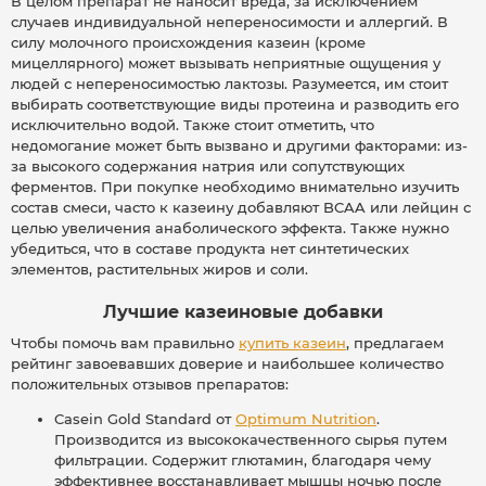
В целом препарат не наносит вреда, за исключением
случаев индивидуальной непереносимости и аллергий. В
силу молочного происхождения казеин (кроме
мицеллярного) может вызывать неприятные ощущения у
людей с непереносимостью лактозы. Разумеется, им стоит
выбирать соответствующие виды протеина и разводить его
исключительно водой. Также стоит отметить, что
недомогание может быть вызвано и другими факторами: из-
за высокого содержания натрия или сопутствующих
ферментов. При покупке необходимо внимательно изучить
состав смеси, часто к казеину добавляют BCAA или лейцин с
целью увеличения анаболического эффекта. Также нужно
убедиться, что в составе продукта нет синтетических
элементов, растительных жиров и соли.
Лучшие казеиновые добавки
Чтобы помочь вам правильно
купить казеин
, предлагаем
рейтинг завоевавших доверие и наибольшее количество
положительных отзывов препаратов:
Casein Gold Standard от
Optimum Nutrition
.
Производится из высококачественного сырья путем
фильтрации. Содержит глютамин, благодаря чему
эффективнее восстанавливает мышцы ночью после