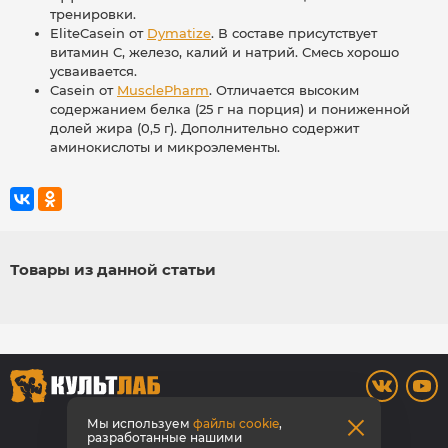
тренировки.
EliteCasein от
Dymatize
. В составе присутствует
витамин C, железо, калий и натрий. Смесь хорошо
усваивается.
Casein от
MusclePharm
. Отличается высоким
содержанием белка (25 г на порция) и пониженной
долей жира (0,5 г). Дополнительно содержит
аминокислоты и микроэлементы.
Товары из данной статьи
8 800 700-42-31
Мы используем
файлы cookie
,
разработанные нашими