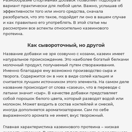
Разнообразие спортивных добавок позволяет подобрать
вариант практически для любой цели. Важно, услышав об
эффективности того или иного средства, сначала
разобраться, что это такое, подойдет ли оно в вашем случае
и как правильно его употреблять. В этой статье мы
рассмотрим все аспекты относительно казеинового
протеина.
Как сывороточный, но другой
Название добавки не зря созвучно с козами, казеин имеет
натуральное происхождение. Это наиболее богатый белками
молочный продукт, получаемый путем створаживания.
Именно благодаря ему возможно производство сыра и
творога. Содержится он в них в виде солей кальция и
считается лучшим источником этого элемента. На самом деле
название происходит от слова «caseus», что в переводе с
латыни значит «сыр». В качестве добавки представляет
собой порошок белого цвета, который разводят водой или
молоком. Может входить в состав коктейлей и смесей,
иногда дополняется ароматизаторами. Сам по себе
выраженного аромата не имеет, вкус творожный.
Главная характеристика казеинового протеина – низкая