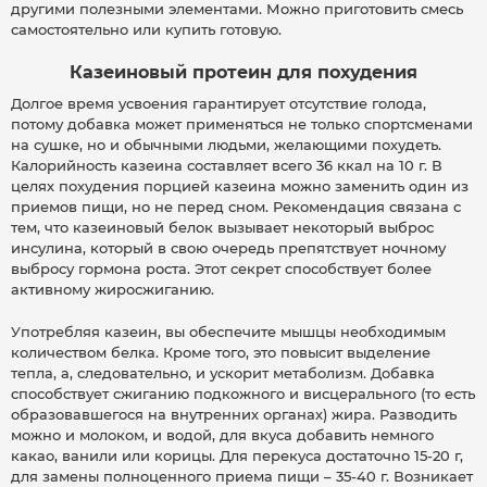
другими полезными элементами. Можно приготовить смесь
самостоятельно или купить готовую.
Казеиновый протеин для похудения
Долгое время усвоения гарантирует отсутствие голода,
потому добавка может применяться не только спортсменами
на сушке, но и обычными людьми, желающими похудеть.
Калорийность казеина составляет всего 36 ккал на 10 г. В
целях похудения порцией казеина можно заменить один из
приемов пищи, но не перед сном. Рекомендация связана с
тем, что казеиновый белок вызывает некоторый выброс
инсулина, который в свою очередь препятствует ночному
выбросу гормона роста. Этот секрет способствует более
активному жиросжиганию.
Употребляя казеин, вы обеспечите мышцы необходимым
количеством белка. Кроме того, это повысит выделение
тепла, а, следовательно, и ускорит метаболизм. Добавка
способствует сжиганию подкожного и висцерального (то есть
образовавшегося на внутренних органах) жира. Разводить
можно и молоком, и водой, для вкуса добавить немного
какао, ванили или корицы. Для перекуса достаточно 15-20 г,
для замены полноценного приема пищи – 35-40 г. Возникает