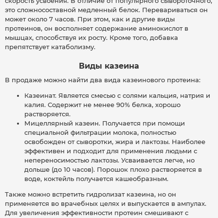
скорость усвоения. В отличие от популярного сывороточного,
это сложносоставной медленный белок. Перевариваться он
может около 7 часов. При этом, как и другие виды
протеинов, он восполняет содержание аминокислот в
мышцах, способствуя их росту. Кроме того, добавка
препятствует катаболизму.
Виды казеина
В продаже можно найти два вида казеинового протеина:
Казеинат. Является смесью с солями кальция, натрия и
калия. Содержит не менее 90% белка, хорошо
растворяется.
Мицеллярный казеин. Получается при помощи
специальной фильтрации молока, полностью
освобожден от сыворотки, жира и лактозы. Наиболее
эффективен и подходит для применения людьми с
непереносимостью лактозы. Усваивается легче, но
дольше (до 10 часов). Порошок плохо растворяется в
воде, коктейль получается кашеобразным.
Также можно встретить гидролизат казеина, но он
применяется во врачебных целях и выпускается в ампулах.
Для увеличения эффективности протеин смешивают с