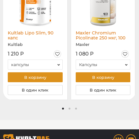
Kultlab Lipo Slim, 90
Maxler Chromium
капс
Picolinate 250 мкг, 100
капс
Kultlab
Maxler
1 210 Р
1 080 Р
капсулы
Капсулы
В корзину
В корзину
В один клик
В один клик