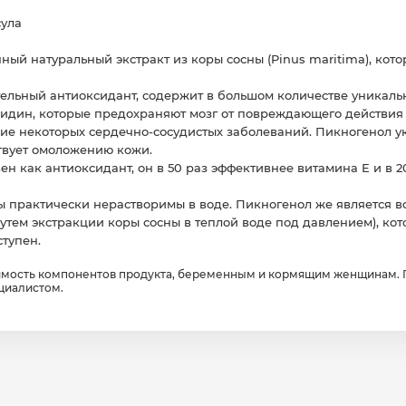
сула
ый натуральный экстракт из коры сосны (Pinus maritima), котор
ельный антиоксидант, содержит в большом количестве уникал
дин, которые предохраняют мозг от повреждающего действия
е некоторых сердечно-сосудистых заболеваний. Пикногенол ук
ствует омоложению кожи.
н как антиоксидант, он в 50 раз эффективнее витамина Е и в 
 практически нерастворимы в воде. Пикногенол же является 
утем экстракции коры сосны в теплой воде под давлением), ко
тупен.
имость компонентов продукта, беременным и кормящим женщинам.
циалистом.