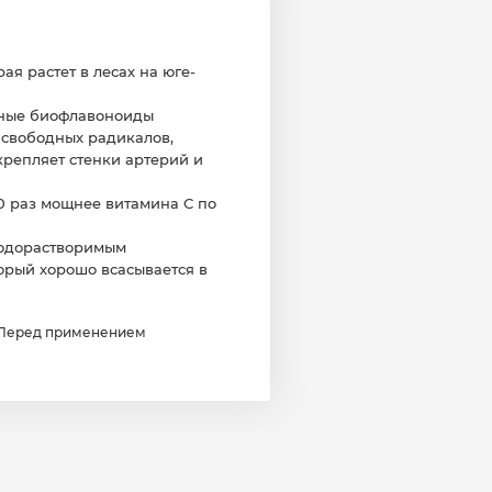
ая растет в лесах на юге-
ьные биофлавоноиды
 свободных радикалов,
репляет стенки артерий и
20 раз мощнее витамина С по
водорастворимым
торый хорошо всасывается в
 Перед применением