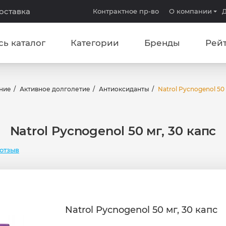
доставка
Контрактное пр-во
О компании
Д
сь каталог
Категории
Бренды
Рей
ние
Активное долголетие
Антиоксиданты
Natrol Pycnogenol 50 
Natrol Pycnogenol 50 мг, 30 капс
отзыв
Natrol Pycnogenol 50 мг, 30 капс