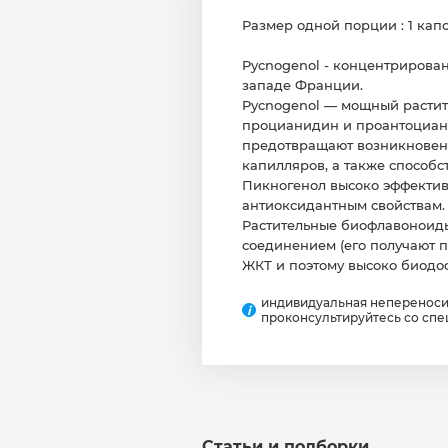
Размер одной порции : 1 кап
Pycnogenol - концентрированн
западе Франции.
Pycnogenol — мощный растит
процианидин и проантоциани
предотвращают возникновени
капилляров, а также способ
Пикногенол высоко эффективе
антиоксидантным свойствам.
Растительные биофлавоноиды
соединением (его получают п
ЖКТ и поэтому высоко биодос
индивидуальная неперенос
i
проконсультируйтесь со спе
Статьи и подборки