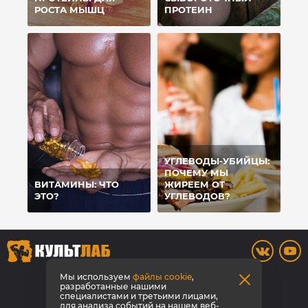
РОСТА МЫШЦ
ПРОТЕИН
УГЛЕВОДЫ-УБИЙЦЫ:
ПОЧЕМУ МЫ
ВИТАМИНЫ: ЧТО
ЖИРЕЕМ ОТ
ЭТО?
УГЛЕВОДОВ?
8 800 700-42-31
Мы используем
файлы cookie
,
разработанные нашими
специалистами и третьими лицами,
Заказать звонок
для анализа событий на нашем веб-