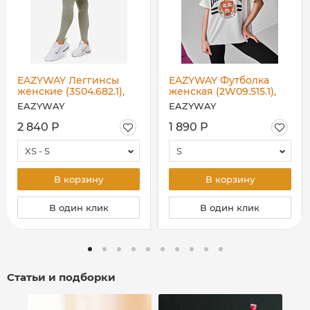
EAZYWAY Леггинсы
EAZYWAY Футболка
женские (3S04.682.1),
женская (2W09.515.1),
серые
молочная
EAZYWAY
EAZYWAY
2 840 Р
1 890 Р
XS - S
S
В корзину
В корзину
В один клик
В один клик
Статьи и подборки