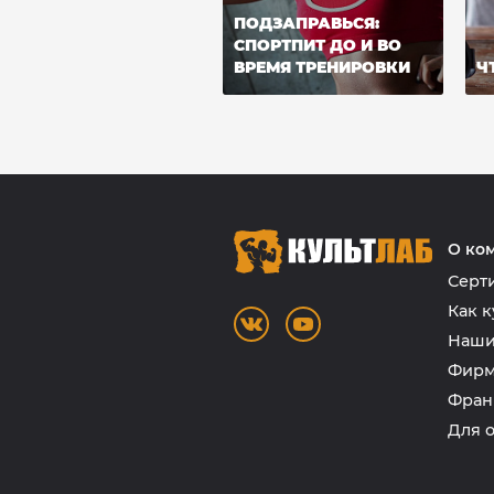
ПОДЗАПРАВЬСЯ:
СПОРТПИТ ДО И ВО
ВРЕМЯ ТРЕНИРОВКИ
Ч
О ко
Серт
Как к
Наши
Фирм
Фран
Для 