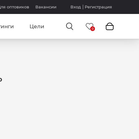
ля оптовиков
Вакансии
Вход
Регистрация
тинги
Цели
P