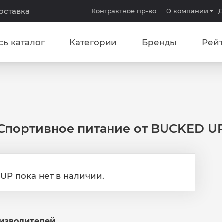
доставка
Контрактное пр-во
О компании
Д
сь каталог
Категории
Бренды
Рей
Спортивное питание от BUCKED U
UP пока нет в наличии.
оизводителей