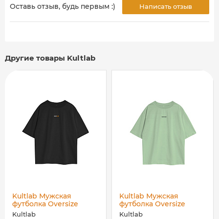
Оставь отзыв, будь первым :)
Написать отзыв
Другие товары Kultlab
Kultlab Мужская
Kultlab Мужская
футболка Oversize
футболка Oversize
Merch, чёрная - бело-
Merch, зелёная -
Kultlab
Kultlab