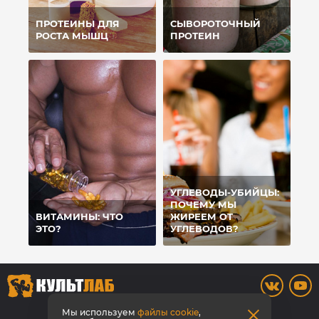
ПРОТЕИНЫ ДЛЯ
СЫВОРОТОЧНЫЙ
РОСТА МЫШЦ
ПРОТЕИН
УГЛЕВОДЫ-УБИЙЦЫ:
ПОЧЕМУ МЫ
ВИТАМИНЫ: ЧТО
ЖИРЕЕМ ОТ
ЭТО?
УГЛЕВОДОВ?
8 800 700-42-31
Мы используем
файлы cookie
,