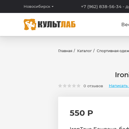
+7 (962) 838-56-34
- 
Новосибирск
Ве
Главная
Каталог
Спортивная оде
Iro
Написать 
0 отзывов
550 Р