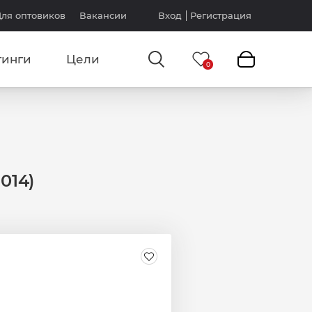
ля оптовиков
Вакансии
Вход
Регистрация
тинги
Цели
014)