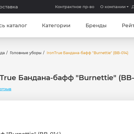
доставка
Контрактное пр-во
О компании
Д
сь каталог
Категории
Бренды
Рей
жда
Головные уборы
IronTrue Бандана-бафф "Burnettie" (BB-014)
nTrue Бандана-бафф "Burnettie" (BB-
отзыв