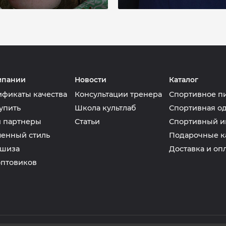
мпании
Новости
Каталог
ификаты качества
Консультации тренера
Спортивное п
упить
Школа культлаб
Спортивная о
 партнеры
Статьи
Спортивный и
енный стиль
Подарочные к
шиза
Доставка и оп
оптовиков