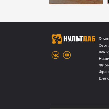
О ко
Серт
Как к
Наши
Фирм
Фран
Для 