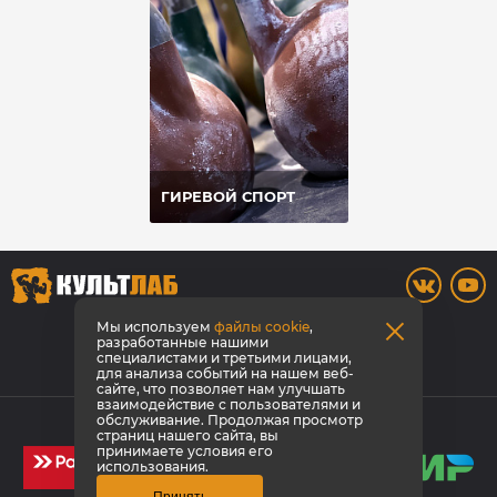
ГИРЕВОЙ СПОРТ
8 800 700-42-31
Мы используем
файлы cookie
,
разработанные нашими
специалистами и третьими лицами,
Заказать звонок
для анализа событий на нашем веб-
сайте, что позволяет нам улучшать
взаимодействие с пользователями и
© КультЛаб Спортивное питание
обслуживание. Продолжая просмотр
страниц нашего сайта, вы
Политика конфиденциальности
принимаете условия его
использования.