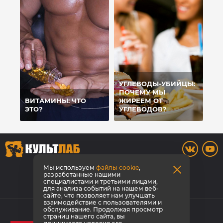
УГЛЕВОДЫ-УБИЙЦЫ:
ПОЧЕМУ МЫ
ВИТАМИНЫ: ЧТО
ЖИРЕЕМ ОТ
ЭТО?
УГЛЕВОДОВ?
8 800 700-42-31
Мы используем
файлы cookie
,
разработанные нашими
специалистами и третьими лицами,
Заказать звонок
для анализа событий на нашем веб-
сайте, что позволяет нам улучшать
взаимодействие с пользователями и
© КультЛаб Спортивное питание
обслуживание. Продолжая просмотр
страниц нашего сайта, вы
Политика конфиденциальности