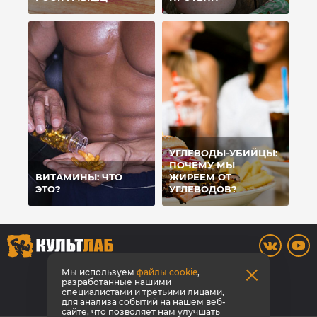
УГЛЕВОДЫ-УБИЙЦЫ:
ПОЧЕМУ МЫ
ВИТАМИНЫ: ЧТО
ЖИРЕЕМ ОТ
ЭТО?
УГЛЕВОДОВ?
8 800 700-42-31
Мы используем
файлы cookie
,
разработанные нашими
специалистами и третьими лицами,
Заказать звонок
для анализа событий на нашем веб-
сайте, что позволяет нам улучшать