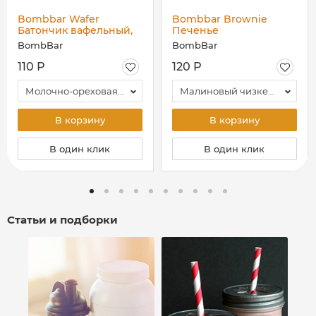
Bombbar Wafer
Bombbar Brownie
Батончик вафельный,
Печенье
32 гр
глазированное, 50 гр
BombBar
BombBar
110 Р
120 Р
Молочно-ореховая паста - Капучино
Малиновый чизкейк
В корзину
В корзину
В один клик
В один клик
Статьи и подборки