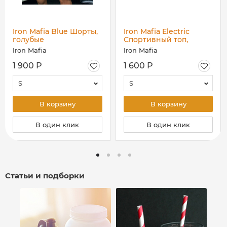
Iron Mafia Blue Шорты,
Iron Mafia Electric
голубые
Спортивный топ,
синий электрик
Iron Mafia
Iron Mafia
1 900 Р
1 600 Р
S
S
В корзину
В корзину
В один клик
В один клик
Статьи и подборки