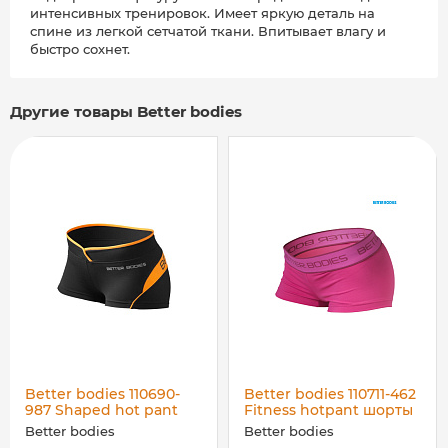
интенсивных тренировок. Имеет яркую деталь на
спине из легкой сетчатой ткани. Впитывает влагу и
быстро сохнет.
Другие товары Better bodies
Better bodies 110690-
Better bodies 110711-462
987 Shaped hot pant
Fitness hotpant шорты
шорты, черные с
женские, розовые
Better bodies
Better bodies
оранжевым