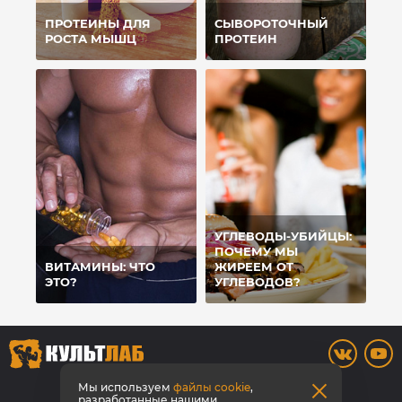
ПРОТЕИНЫ ДЛЯ
СЫВОРОТОЧНЫЙ
РОСТА МЫШЦ
ПРОТЕИН
УГЛЕВОДЫ-УБИЙЦЫ:
ПОЧЕМУ МЫ
ВИТАМИНЫ: ЧТО
ЖИРЕЕМ ОТ
ЭТО?
УГЛЕВОДОВ?
8 800 700-42-31
Мы используем
файлы cookie
,
разработанные нашими