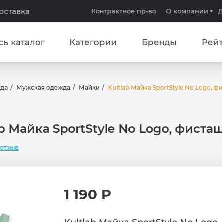
доставка
Контрактное пр-во
О компании
Д
сь каталог
Категории
Бренды
Рей
жда
Мужская одежда
Майки
Kultlab Майка SportStyle No Logo, 
ab Майка SportStyle No Logo, фиста
отзыв
1 190 Р