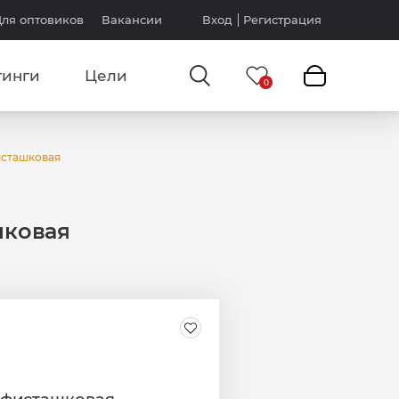
ля оптовиков
Вакансии
Вход
Регистрация
тинги
Цели
фисташковая
шковая