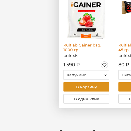
Kultlab Diet Protein
Kultlab Gainer bag,
Kultl
Cookie, 40 гр
1000 гр
45 гр
Kultlab
Kultlab
Kultla
90 Р
1 590 Р
80 Р
Шоколадный десерт
Капучино
Нуга
В корзину
В корзину
В один клик
В один клик