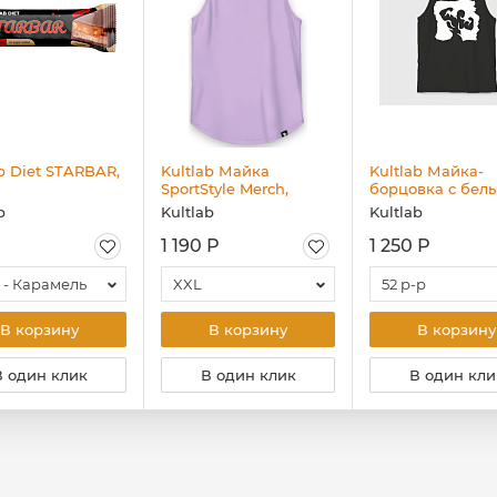
ab Diet STARBAR,
Kultlab Майка
Kultlab Майка-
SportStyle Merch,
борцовка с бел
сиреневая
логотипом, чёр
b
Kultlab
Kultlab
1 190 Р
1 250 Р
 - Карамель
XXL
52 р-р
В корзину
В корзину
В корзину
В один клик
В один клик
В один кли