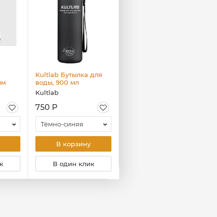
Kultlab Бутылка для
Kultlab Футболка
ым
воды, 900 мл
женская с серым
ный
логотипом, белая
Kultlab
Kultlab
750 Р
650 Р
Тёмно-синяя
S
В корзину
В корзину
к
В один клик
В один клик