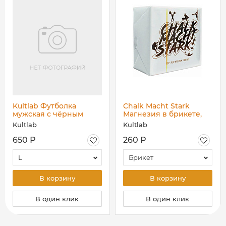
Kultlab Футболка
Chalk Macht Stark
мужская с чёрным
Магнезия в брикете,
контурным логотипом
56 гр
Kultlab
Kultlab
на боку, серая
650 Р
260 Р
L
Брикет
В корзину
В корзину
В один клик
В один клик