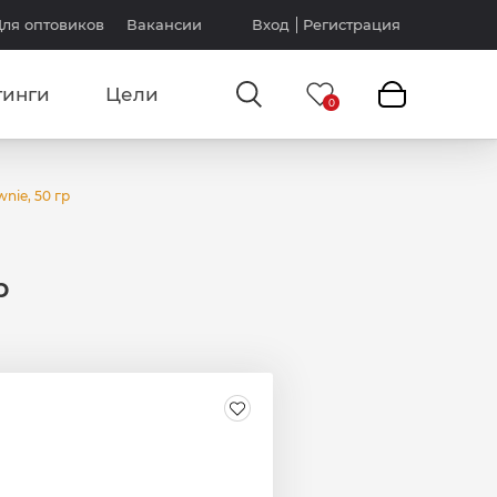
ля оптовиков
Вакансии
Вход
Регистрация
тинги
Цели
wnie, 50 гр
р