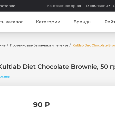
доставка
Контрактное пр-во
О компании
Д
сь каталог
Категории
Бренды
Рей
ние
Протеиновые батончики и печенье
Kultlab Diet Chocolate Bro
Kultlab Diet Chocolate Brownie, 50 г
отзыв
90 Р