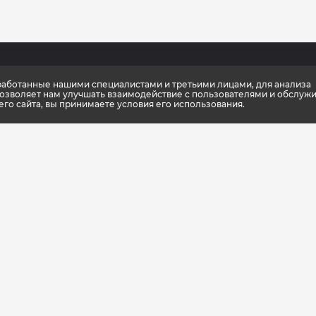
зработанные нашими специалистами и третьими лицами, для анализа
мпании
Новости
Каталог
позволяет нам улучшать взаимодействие с пользователями и обслужи
о сайта, вы принимаете условия его использования.
ификаты качества
Консультации тренера
Спортивное п
упить
Школа культлаб
Спортивная о
 партнеры
Статьи
Спортивный и
енный стиль
Подарочные к
шиза
Доставка и оп
оптовиков