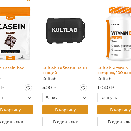
b Casein bag,
Kultlab Таблетница 10
Kultlab Vitamin 
р
секций
complex, 100 ка
b
Kultlab
Kultlab
 Р
400 Р
1 040 Р
ан
Белая
Капсулы
В корзину
В корзину
В корзину
В один клик
В один клик
В один кли