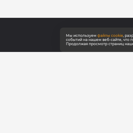
Мы используем
файлы cookie
, ра
О ко
событий на нашем веб-сайте, что 
Продолжая просмотр страниц нашег
Серт
Как к
Наши
Фирм
Фран
Для 
© КультЛаб Спортивное питание