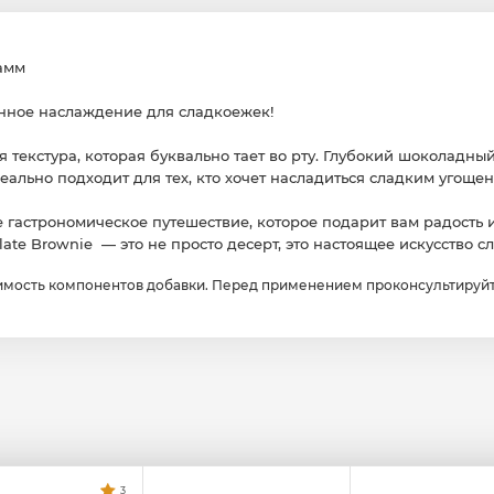
рамм
инное наслаждение для сладкоежек!
 текстура, которая буквально тает во рту. Глубокий шоколадный
еально подходит для тех, кто хочет насладиться сладким угоще
 гастрономическое путешествие, которое подарит вам радость 
late Brownie — это не просто десерт, это настоящее искусство с
мость компонентов добавки. Перед применением проконсультируйт
3