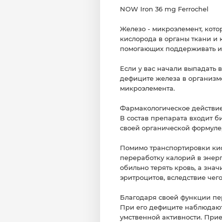
NOW Iron 36 mg Ferrochel
Железо - микроэлемент, кото
кислорода в органы ткани и 
помогающих поддерживать и
Если у вас начали выпадать в
дефиците железа в организме
микроэлемента.
Фармакологическое действи
В состав препарата входит б
своей органической формуле,
Помимо транспортировки кисл
переработку калорий в энер
обильно терять кровь, а зна
эритроцитов, вследствие че
Благодаря своей функции пе
При его дефиците наблюдают
умственной активности. Прие