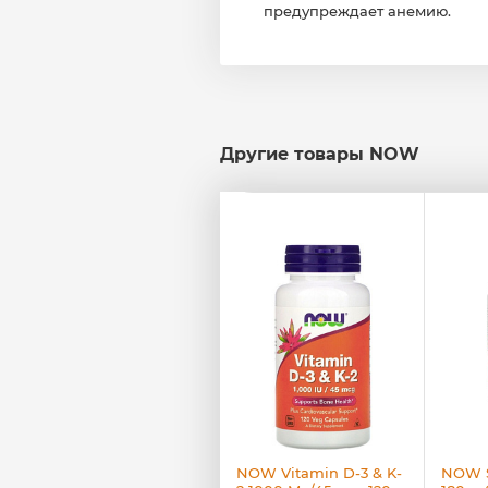
предупреждает анемию.
Другие товары NOW
NOW Magnesium
NOW Vitamin D-3 & K-
NOW S