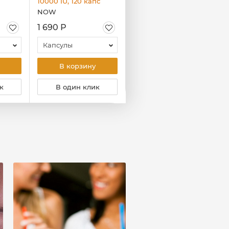
10000 IU, 120 капc
IU, 120 капc
NOW
NOW
1 690 Р
1 520 Р
Капсулы
Капсулы
В корзину
В корзину
к
В один клик
В один клик