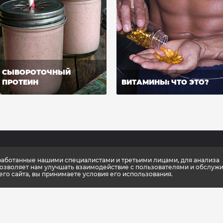
СЫВОРОТОЧНЫЙ
ПРОТЕИН
ВИТАМИНЫ: ЧТО ЭТО?
зработанные нашими специалистами и третьими лицами, для анализа
мпании
Новости
Каталог
позволяет нам улучшать взаимодействие с пользователями и обслужи
о сайта, вы принимаете условия его использования.
ификаты качества
Консультации тренера
Спортивное п
упить
Школа культлаб
Спортивная о
 партнеры
Статьи
Спортивный и
енный стиль
Подарочные к