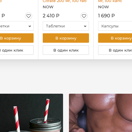
б
Citrate 200 мг, 100 таб
мг, 100 капс
NOW
NOW
 Р
2 410 Р
1 690 Р
етки
Таблетки
Капсулы
В корзину
В корзину
В корзину
В один клик
В один клик
В один кли