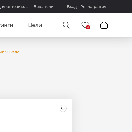
ля оптовиков
Вакансии
Вход
Регистрация
тинги
Цели
г, 90 капс