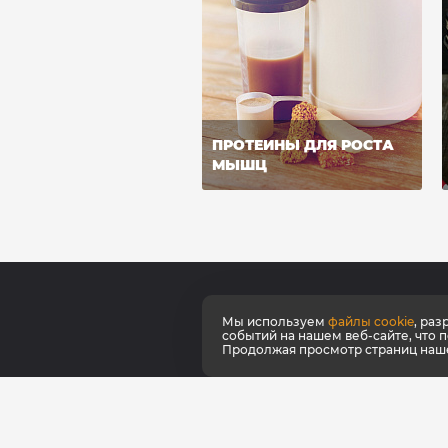
ПРОТЕИНЫ ДЛЯ РОСТА
МЫШЦ
Мы используем
файлы cookie
, ра
О ко
событий на нашем веб-сайте, что 
Продолжая просмотр страниц нашег
Серт
Как к
Наши
Фирм