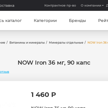
доставка
Контрактное пр-во
О компании
Д
сь каталог
Категории
Бренды
Рей
ние
Витамины и минералы
Минералы отдельные
NOW Iron 36 м
NOW Iron 36 мг, 90 капс
отзыв
1 460 Р