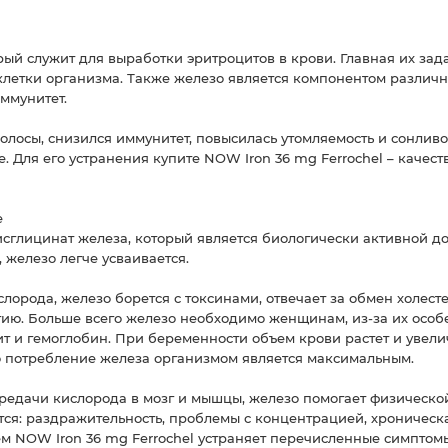
рый служит для выработки эритроцитов в крови. Главная их зад
клетки организма. Также железо является компонентом различн
ммунитет.
олосы, снизился иммунитет, повысилась утомляемость и сонливос
. Для его устранения купите NOW Iron 36 mg Ferrochel – качес
е
исглицинат железа, который является биологически активной д
 железо легче усваивается.
орода, железо борется с токсинами, отвечает за обмен холесте
гию. Больше всего железо необходимо женщинам, из-за их осо
чит и гемоглобин. При беременности объем крови растет и увел
го потребление железа организмом является максимальным.
редачи кислорода в мозг и мышцы, железо помогает физической
ся: раздражительность, проблемы с концентрацией, хроническа
м NOW Iron 36 mg Ferrochel устраняет перечисленные симптомы