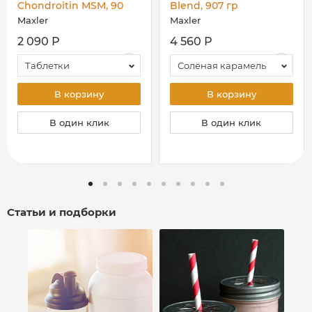
Chondroitin MSM, 90
Blend, 907 гр
таб
Maxler
Maxler
2 090 Р
4 560 Р
Таблетки
Солёная карамель
В корзину
В корзину
В один клик
В один клик
Статьи и подборки