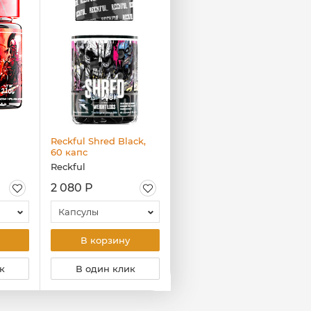
Reckful Shred Black,
Reckful Пробник
60 капс
Pump complex 1 serv
Reckful
Reckful
2 080 Р
160 Р
Капсулы
Клубничный лимонад
В корзину
В корзину
к
В один клик
В один клик