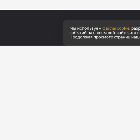
Мы используем
файлы cookie
, ра
О ко
событий на нашем веб-сайте, что 
Продолжая просмотр страниц нашег
Серт
Как к
Наши
Фирм
Фран
Для 
© КультЛаб Спортивное питание
Политика конфиденциальности