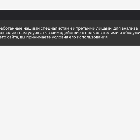
зработанные нашими специалистами и третьими лицами, для анализа
мпании
Новости
Каталог
позволяет нам улучшать взаимодействие с пользователями и обслужи
о сайта, вы принимаете условия его использования.
ификаты качества
Консультации тренера
Спортивное п
упить
Школа культлаб
Спортивная о
 партнеры
Статьи
Спортивный и
енный стиль
Подарочные к
шиза
Доставка и оп
оптовиков