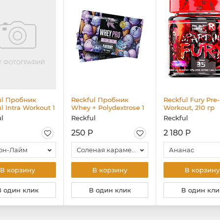
ul Пробник
Reckful Пробник
Reckful Fury Pre-
l Intra Workout 1
Whey + Polydextrose 1
Workout, 210 гр
serv
l
Reckful
Reckful
250 Р
2 180 Р
он-Лайм
Соленая карамель
Ананас
В корзину
В корзину
В корзину
В один клик
В один клик
В один кли