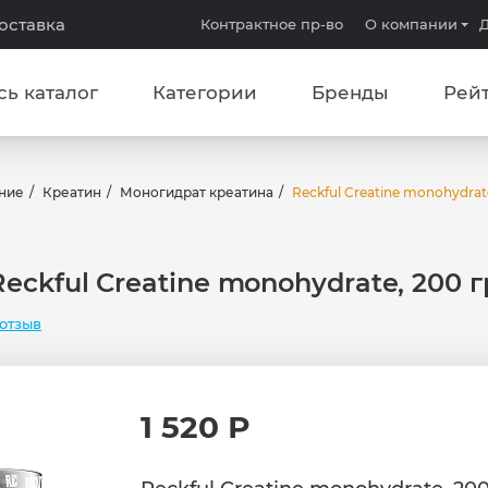
доставка
Контрактное пр-во
О компании
Д
сь каталог
Категории
Бренды
Рей
ние
Креатин
Моногидрат креатина
Reckful Creatine monohydrat
Reckful Creatine monohydrate, 200 г
отзыв
1 520 Р