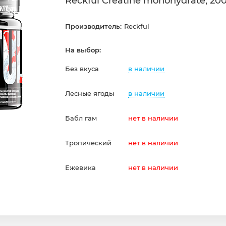
Reckful Creatine monohydrate, 200
Производитель:
Reckful
На выбор:
в наличии
Без вкуса
в наличии
Лесные ягоды
Бабл гам
нет в наличии
Тропический
нет в наличии
Ежевика
нет в наличии