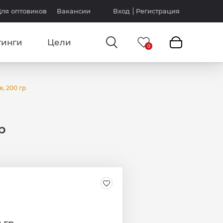
ля оптовиков
Вакансии
Вход
Регистрация
тинги
Цели
e, 200 гр
р