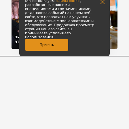
Мы используем
файлы cookie
,
разработанные нашими
специалистами и третьими лицами,
для анализа событий на нашем веб-
сайте, что позволяет нам улучшать
взаимодействие с пользователями и
обслуживание. Продолжая просмотр
УГЛЕВОДЫ-УБИЙЦЫ:
страниц нашего сайта, вы
ПОЧЕМУ МЫ
принимаете условия его
ВИТАМИНЫ: ЧТО
ЖИРЕЕМ ОТ
использования.
ЭТО?
УГЛЕВОДОВ?
Принять
8 800 700-42-31
Заказать звонок
© КультЛаб Спортивное питание
Политика конфиденциальности
Создание сайта
1GT
Эмпирикс -
продвижение сайта