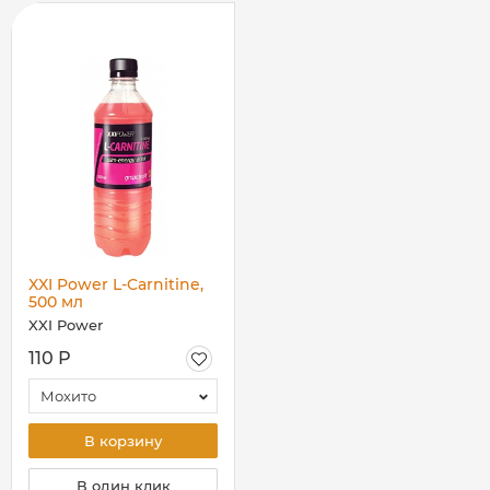
XXI Power L-Carnitine,
500 мл
XXI Power
110 Р
Мохито
В корзину
В один клик