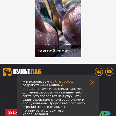
ГИРЕВОЙ СПОРТ
8 800 700-42-31
Мы используем
файлы cookie
,
разработанные нашими
специалистами и третьими лицами,
Заказать звонок
для анализа событий на нашем веб-
сайте, что позволяет нам улучшать
взаимодействие с пользователями и
© КультЛаб Спортивное питание
обслуживание. Продолжая просмотр
страниц нашего сайта, вы
Политика конфиденциальности
принимаете условия его
использования.