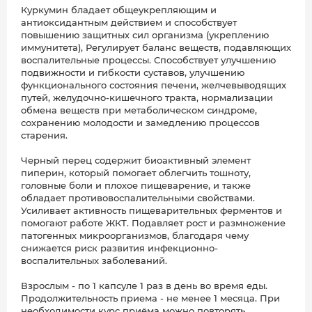
Куркумин бладает общеукрепляющим и
антиоксидантным действием и способствует
повышению защитных сил организма (укреплению
иммунитета), Регулирует баланс веществ, подавляющих
воспалительные процессы. Способствует улучшению
подвижности и гибкости суставов, улучшению
функционального состояния печени, желчевыводящих
путей, желудочно-кишечного тракта, нормализации
обмена веществ при метаболическом синдроме,
сохранению молодости и замедлению процессов
старения.
Черный перец содержит биоактивный элемент
пиперин, который помогает облегчить тошноту,
головные боли и плохое пищеварение, и также
обладает противовоспалительными свойствами.
Усиливает активность пищеварительных ферментов и
помогают работе ЖКТ. Подавляет рост и размножение
патогенных микроорганизмов, благодаря чему
снижается риск развития инфекционно-
воспалительных заболеваний.
Взрослым - по 1 капсуле 1 раз в день во время еды.
Продолжительность приема - не менее 1 месяца. При
необходимости курс приёма можно повторять.