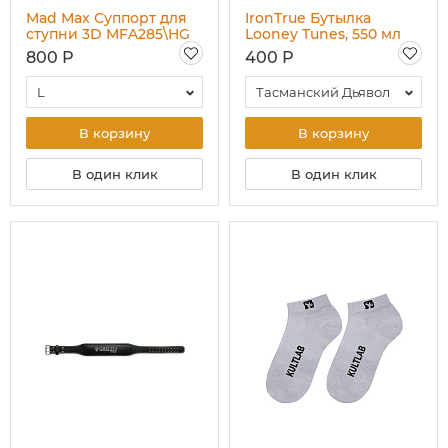
Mad Max Суппорт для
IronTrue Бутылка
ступни 3D MFA285\HG
Looney Tunes, 550 мл
800 Р
400 Р
L
Тасманский Дьявол
В корзину
В корзину
В один клик
В один клик