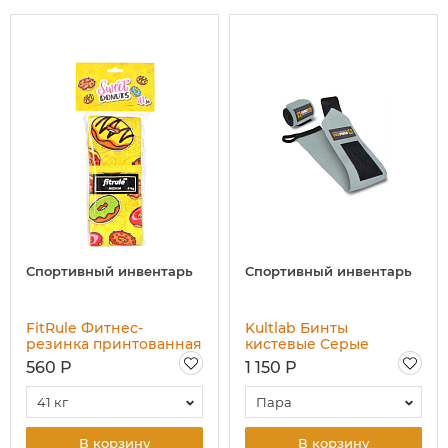
Спортивный инвентарь
Спортивный инвентарь
FitRule Фитнес-
Kultlab Бинты
резинка принтованная
кистевые Серые
тканевая (пончик, 41 кг)
(мягкие), 53 см
560 Р
1 150 Р
41 кг
Пара
В корзину
В корзину