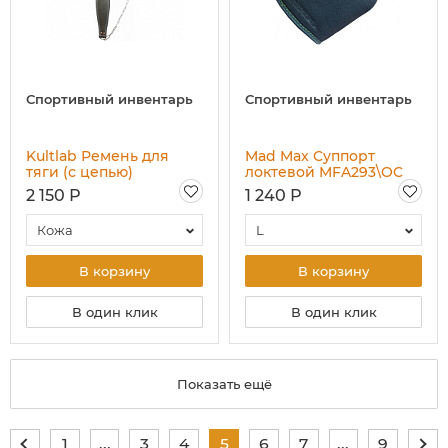
Спортивный инвентарь
Спортивный инвентарь
Kultlab Ремень для
Mad Max Суппорт
тяги (с цепью)
локтевой MFA293\OC
2 150 Р
1 240 Р
Кожа
L
В корзину
В корзину
В один клик
В один клик
Показать ещё
1
...
3
4
5
6
7
...
9