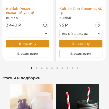
Kultlab Ремень
Kultlab Diet Coconut, 40
кожаный узкий
гр
двухслойный
Kultlab
Kultlab
3 440 Р
75 Р
Белый шоколад
В корзину
В корзину
В один клик
В один клик
Статьи и подборки