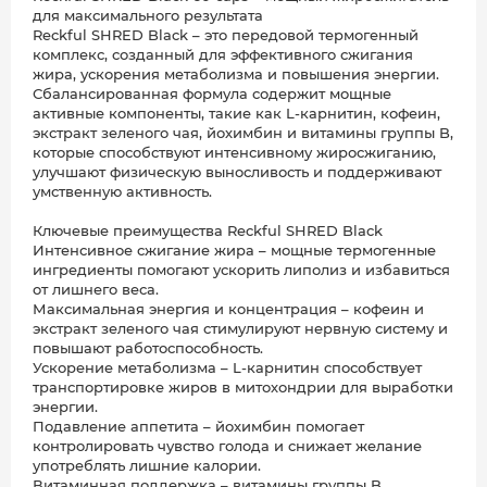
для максимального результата
Reckful SHRED Black – это передовой термогенный
комплекс, созданный для эффективного сжигания
жира, ускорения метаболизма и повышения энергии.
Сбалансированная формула содержит мощные
активные компоненты, такие как L-карнитин, кофеин,
экстракт зеленого чая, йохимбин и витамины группы B,
которые способствуют интенсивному жиросжиганию,
улучшают физическую выносливость и поддерживают
умственную активность.
Ключевые преимущества Reckful SHRED Black
Интенсивное сжигание жира – мощные термогенные
ингредиенты помогают ускорить липолиз и избавиться
от лишнего веса.
Максимальная энергия и концентрация – кофеин и
экстракт зеленого чая стимулируют нервную систему и
повышают работоспособность.
Ускорение метаболизма – L-карнитин способствует
транспортировке жиров в митохондрии для выработки
энергии.
Подавление аппетита – йохимбин помогает
контролировать чувство голода и снижает желание
употреблять лишние калории.
Витаминная поддержка – витамины группы B