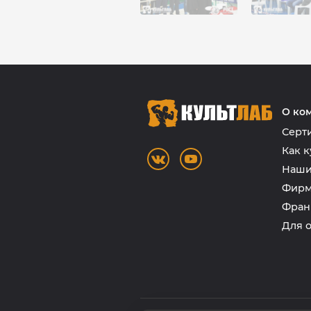
О ко
Серт
Как к
Наши
Фирм
Фран
Для 