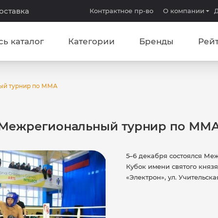
доставка
Контрактное пр-во
О компании
Д
сь каталог
Категории
Бренды
Рей
ый турнир по ММА
Межрегиональный турнир по ММ
5–6 декабря состоялся М
Кубок имени святого княз
«Электрон», ул. Учительска