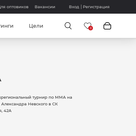
ля оптовиков
Вакансии
Вход
Регистрация
тинги
Цели
А
ежрегиональный турнир по ММА на
я Александра Невского в СК
я, 42А