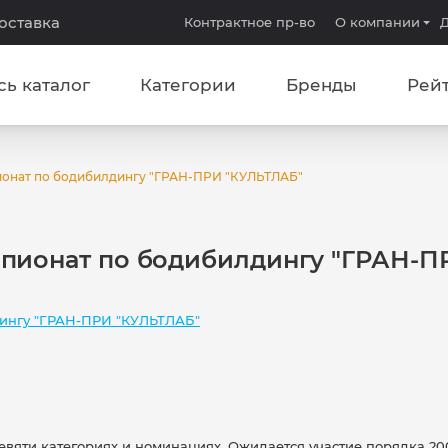
доставка
Контрактное пр-во
О компании
Д
сь каталог
Категории
Бренды
Рей
онат по бодибилдингу "ГРАН-ПРИ "КУЛЬТЛАБ"
пионат по бодибилдингу "ГРАН-П
ингу "ГРАН-ПРИ "КУЛЬТЛАБ"
евяти категориях и номинациях. Ожидается участие порядка 20