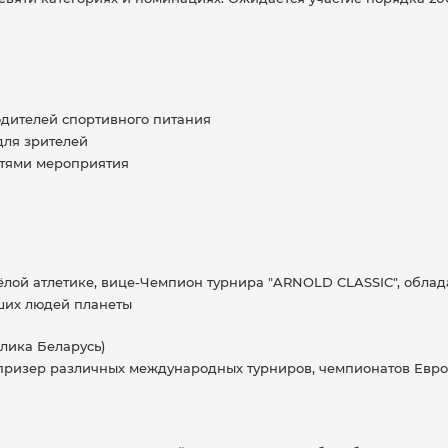
одителей спортивного питания
для зрителей
стями мероприятия
лой атлетике, вице-Чемпион турнира "ARNOLD CLASSIC", облад
йших людей планеты
лика Беларусь)
 призер различных международных турниров, чемпионатов Евр