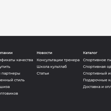
мпании
Новости
Каталог
ификаты качества
Консультации тренера
Спортивное п
упить
Школа культлаб
Спортивная о
 партнеры
Статьи
Спортивный и
енный стиль
Подарочные к
шиза
Доставка и оп
оптовиков