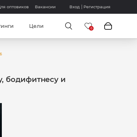
ля оптовиков
Вакансии
Вход
Регистрация
тинги
Цели
6
, бодифитнесу и