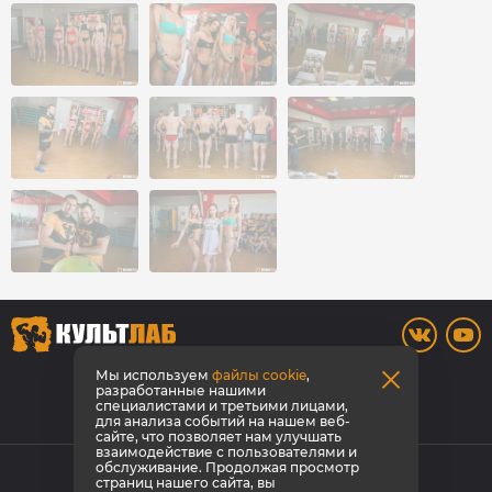
8 800 700-42-31
Мы используем
файлы cookie
,
разработанные нашими
специалистами и третьими лицами,
Заказать звонок
для анализа событий на нашем веб-
сайте, что позволяет нам улучшать
взаимодействие с пользователями и
© КультЛаб Спортивное питание
обслуживание. Продолжая просмотр
страниц нашего сайта, вы
Политика конфиденциальности