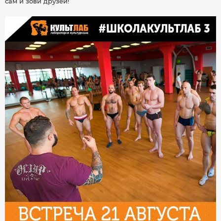
сам и зови друзей!