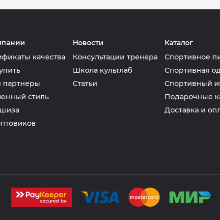
мпании
Новости
Каталог
ификаты качества
Консультации тренера
Спортивное п
упить
Школа культлаб
Спортивная о
 партнеры
Статьи
Спортивный и
енный стиль
Подарочные к
шиза
Доставка и оп
оптовиков