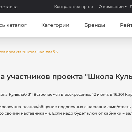
доставка
Контрактное пр-во
О компании
Д
сь каталог
Категории
Бренды
Рей
ков проекта "Школа Культлаб 3"
а участников проекта "Школа Куль
 Культлаб 3"! Встречаемся в воскресенье, 12 июня, в 16:30! Кир
нировочных планов/общение подопечных с наставниками/ответы
о своими наставниками. Если надо будет ключ от кабинки – зало