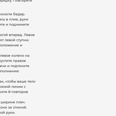
орядку. Повторите
хности бедер.
сь в плие, руки
ите и поднимите
огой вперед. Левое
от левой ступни.
 положение и
 левое колено на
пустите правое
лечи и подтяните
выполнению
к, чтобы ваше тело
рямой линии с
ните 8 повторов
 ширине плеч.
дони за спиной.
вой руки.