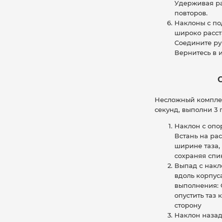
Удерживая ра
повторов.
Наклоны с по
широко расст
Соедините ру
Вернитесь в 
Несложный комплек
секунд, выполни 3 
Наклон с опо
Встань на рас
ширине таза,
сохраняя спи
Выпад с накл
вдоль корпуса
выполнения: 
опустить таз
сторону
Наклон назад