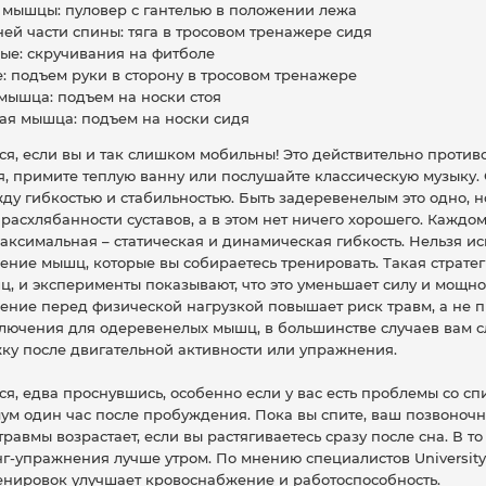
мышцы: пуловер с гантелью в положении лежа
й части спины: тяга в тросовом тренажере сидя
е: скручивания на фитболе
: подъем руки в сторону в тросовом тренажере
ышца: подъем на носки стоя
я мышца: подъем на носки сидя
ся, если вы и так слишком мобильны! Это действительно против
я, примите теплую ванну или послушайте классическую музыку.
ду гибкостью и стабильностью. Быть задеревенелым это одно, н
расхлябанности суставов, а в этом нет ничего хорошего. Каждом
аксимальная – статическая и динамическая гибкость. Нельзя ис
ение мышц, которые вы собираетесь тренировать. Такая стратег
 и эксперименты показывают, что это уменьшает силу и мощнос
жение перед физической нагрузкой повышает риск травм, а не 
лючения для одеревенелых мышц, в большинстве случаев вам с
жку после двигательной активности или упражнения.
ся, едва проснувшись, особенно если у вас есть проблемы со сп
ум один час после пробуждения. Пока вы спите, ваш позвоноч
травмы возрастает, если вы растягиваетесь сразу после сна. В то
г-упражнения лучше утром. По мнению специалистов University 
енировок улучшает кровоснабжение и работоспособность.