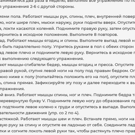
Занимайтесь два раза в неделю, выполняя все упражнения по п
 упражнения 2-6 с другой стороны.
иями пола. Работают мышцы рук, спины, плеч, внутренней повер
о, ноги шире плеч, мыски наружу, руки подняты вверх. Опустите
, локти касаются коленей. Поднимите правую руку, затем опуст
Вернитесь в исходное положение. Выполните 8 повторов.
ад. Работают мышцы ягодиц и спины. Выполните выпад левой н
быть параллельно полу. Упритесь руками в пол с обеих сторон 
ад левое плечо и поднимите левую руку. Вернитесь в исходное
к выполнению следующего упражнения.
тают мышцы-сгибатели бедер, мышцы ягодиц и пресса. Опустите
правой рукой, ступня левой ноги на полу под правым бедром. О
но ниже к полу (попытайтесь положить его на пол), опустите п
дь, спина прямая. Зафиксируйте эту позу и далее переходите к 
упражнения.
й вниз. Работают мышцы спины, ног и плеч. Поднимите бедра та
еревернутую букву V. Поднимите левую ногу до образования п
е подтяните левое колено к груди и опуститесь в выпаде. Выпол
ательности движения (упр. со 2 по 4).
астяжкой. Работают мышцы шеи и плеч. Встаньте прямо, ноги на
ую руку за спину и опустите ее ладонью от себя. Соедините ла
ки и согните локоть левой руки так, чтобы растянуть плечо пра