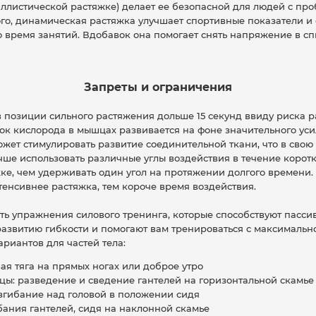
аллистической растяжке) делает ее безопасной для людей с п
ого, динамическая растяжка улучшает спортивные показатели и
о время занятий. Вдобавок она помогает снять напряжение в сп
Запреты и ограничения
 в позиции сильного растяжения дольше 15 секунд ввиду риска
ток кислорода в мышцах развивается на фоне значительного ус
ожет стимулировать развитие соединительной ткани, что в свою
учше использовать различные углы воздействия в течение коротк
ке, чем удерживать один угол на протяжении долгого времени.
тенсивнее растяжка, тем короче время воздействия.
ть упражнения силового тренинга, которые способствуют пасси
развитию гибкости и помогают вам тренироваться с максимальн
риантов для частей тела:
ая тяга на прямых ногах или доброе утро
ы: разведение и сведение гантелей на горизонтальной скамье
згибание над головой в положении сидя
бания гантелей, сидя на наклонной скамье