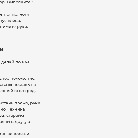
ор. Выполните 8
е прямо, ноги
пус влево.
нимите руки.
и
елай по 10-15
одное положение:
стопы поставь на
клоняйся вперед,
стань прямо, руки
ено. Техника
д, старайся
полни в другую
нь на колени,