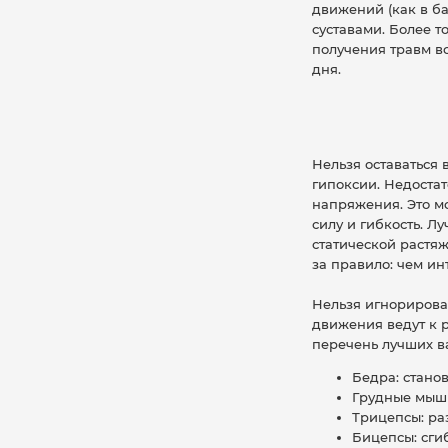
движений (как в б
суставами. Более т
получения травм в
дня.
Нельзя оставаться
гипоксии. Недоста
напряжения. Это м
силу и гибкость. Л
статической растяж
за правило: чем ин
Нельзя игнорирова
движения ведут к 
перечень лучших ва
Бедра: станов
Грудные мышц
Трицепсы: ра
Бицепсы: сги