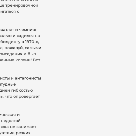
нце тренировочной
игаться с
лоатлет и чемпион
альто и садился на
илдингу в 1970-х,
ал, пожалуй, самыми
риседания и был
твенные колени! Вот
исты и антагонисты
итудные
дней гибкостью
ы, что опровергает
ическая и
 недолгой
яжка не занимает
утствие резких