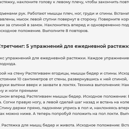
стяжку, наклоните голову к левому плечу, чтобы закончить повт
дъемами рук. Работают мышцы плеч, ног, груди и спины. Встаньт
авлены, мысок левой ступни повернут в сторону. Поверните кор
ки за спиной в замок. Наклонитесь вперед и одновременно под
исходное положение. Выполните 8 повторов.
Стретчинг: 5 упражнений для ежедневной растяжк
с упражнений для ежедневной растяжки. Каждое упражнение д
подхода.
рой на стену Растягиваем ягодицы, мышцы бедер и спины. Исх
стоянии 10 сантиметров от стены, развернувшись к ней спиной, 
 руки вытяни вверх и захвати в локтях. Техника выполнения: На
ну и ноги прямыми
оном вперед Растягиваем мышцы бедер. Исходное положение: В
. Согни правую ногу, а левой сделай шаг назад и встань на кол
Спину держи прямо, ладонями упрись в пол и, наклоняясь впере
 как можно ниже. А теперь попробуй положить на пол локти. Вы
 Растяжка для мышц бедер и живота. Исходное положение: Вста