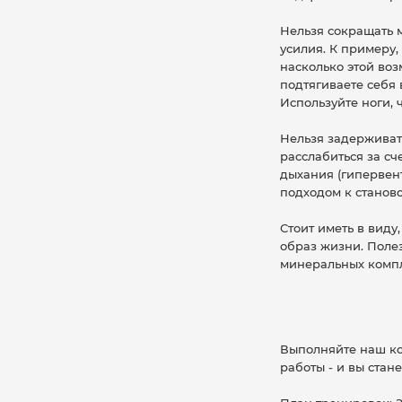
Нельзя сокращать м
усилия. К примеру,
насколько этой во
подтягиваете себя 
Используйте ноги,
Нельзя задерживат
расслабиться за сч
дыхания (гипервен
подходом к станово
Стоит иметь в виду
образ жизни. Полез
минеральных компл
Выполняйте наш ко
работы - и вы стан