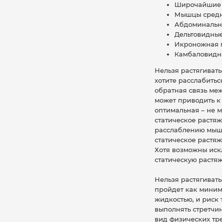
Широчайшие 
Мышцы средне
Абдоминальны
Дельтовидные
Икроножная м
Камбаловидна
Нельзя растягивать
хотите расслабитьс
обратная связь меж
может приводить к 
оптимальная – не м
статическое растяж
расслаблению мышц,
статическое растя
Хотя возможны иск
статическую растя
Нельзя растягивать
пройдет как миним
жидкостью, и риск 
выполнять стретчин
вид физических тр