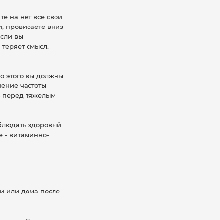
е на нет все свои
и, провисаете вниз
если вы
 теряет смысл.
о этого вы должны
чение частоты
ь перед тяжелым
облюдать здоровый
е - витаминно-
и или дома после