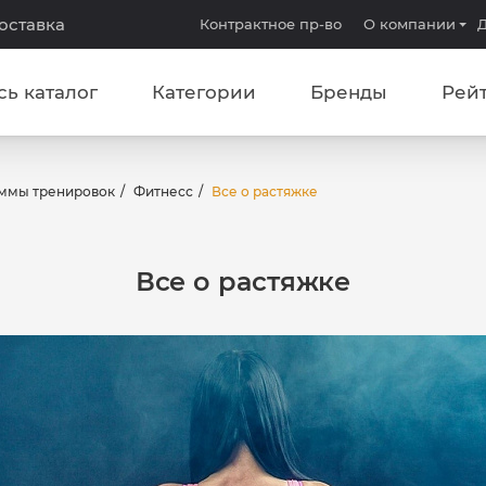
доставка
Контрактное пр-во
О компании
Д
сь каталог
Категории
Бренды
Рей
ммы тренировок
Фитнесс
Все о растяжке
Все о растяжке