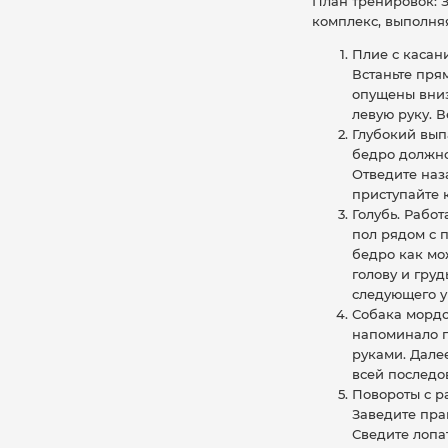
План тренировок: 
комплекс, выполняя
Плие с касан
Встаньте прям
опущены вниз
левую руку. 
Глубокий вып
бедро должно 
Отведите наз
приступайте 
Голубь. Рабо
пол рядом с 
бедро как мож
голову и гру
следующего 
Собака мордо
напоминало п
руками. Дале
всей последов
Повороты с р
Заведите прав
Сведите лопат