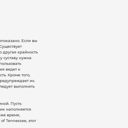
опоказано. Если вы
 Существует
о другая крайность
у суставу нужна
пользовать
ия ведет к
ть. Кроме того,
предупреждает их.
ледует выполнять
иной. Пусть
ник наполняется
 же время,
of Tennesseе, этот