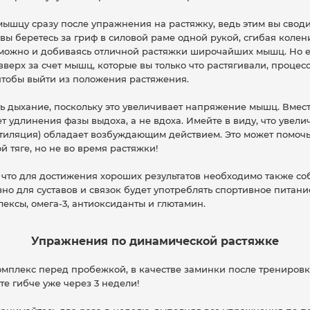
ышцу сразу после упражнения на растяжку, ведь этим вы сводит
 вы беретесь за гриф в силовой раме одной рукой, сгибая колен
зможно и добиваясь отличной растяжки широчайших мышц. Но 
вверх за счет мышц, которые вы только что растягивали, процесс
 чтобы выйти из положения растяжения.
ь дыхание, поскольку это увеличивает напряжение мышц. Вмест
ет удлинения фазы выдоха, а не вдоха. Имейте в виду, что увели
тиляция) обладает возбуждающим действием. Это может помоч
й тяге, но не во время растяжки!
, что для достижения хороших результатов необходимо также с
но для суставов и связок будет употреблять спортивное питани
ексы, омега-3, антиоксиданты и глютамин.
Упражнения по динамической растяжке
мплекс перед пробежкой, в качестве заминки после тренировк
ете гибче уже через 3 недели!