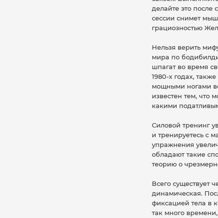
делайте это после 
сессии снимет мыш
грациозностью Жел
Нельзя верить мифу
мира по бодибилдин
шпагат во время с
1980-х годах, такж
мощными ногами во
известен тем, что 
какими податливыми
Силовой тренинг у
и тренируетесь с 
упражнения увелич
обладают такие спо
теорию о чрезмерн
Всего существует ч
динамическая. Пос
фиксацией тела в 
так много времени,