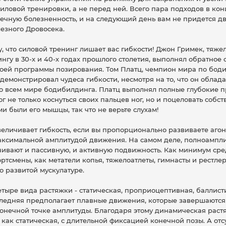
силовой тренировки, а не перед ней. Всего пара подходов в ко
ечную болезненность, и на следующий день вам не придется дв
езного Дровосека.
, что силовой тренинг лишает вас гибкости! Джон Гримек, тяже
гу в 30-х и 40-х годах прошлого столетия, выполнял обратное с
воей программы позирования. Том Платц, чемпион мира по бодиб
е демонстрировал чудеса гибкости, несмотря на то, что он облад
 всем мире бодибилдинга. Платц выполнял полные глубокие п
мог не только коснуться своих пальцев ног, но и поцеловать собс
 были его мышцы, так что не верьте слухам!
величивает гибкость, если вы пропорционально развиваете агон
максимальной амплитудой движения. На самом деле, полноампл
ивают и пассивную, и активную подвижность. Как минимум сре
ртсмены, как метатели копья, тяжелоатлеты, гимнасты и рестлер
о развитой мускулатуре.
етыре вида растяжки - статическая, проприоцептивная, баллист
ледняя предполагает плавные движения, которые завершаются
конечной точке амплитуды. Благодаря этому динамическая раст
 как статическая, с длительной фиксацией конечной позы. А отс