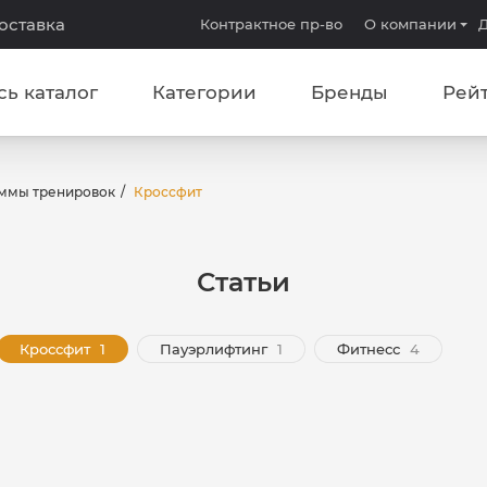
доставка
Контрактное пр-во
О компании
Д
сь каталог
Категории
Бренды
Рей
ммы тренировок
Кроссфит
Статьи
Кроссфит
Пауэрлифтинг
Фитнесс