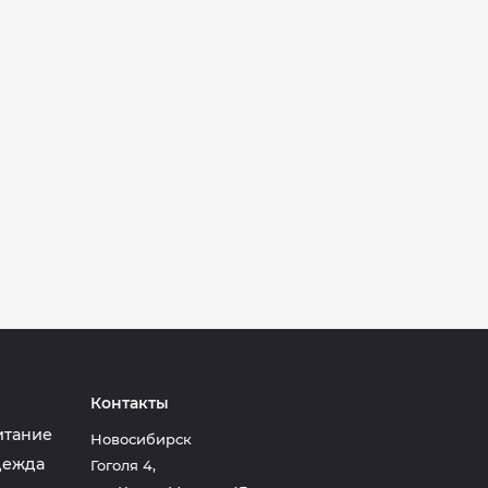
Контакты
итание
Новосибирск
дежда
Гоголя 4
,