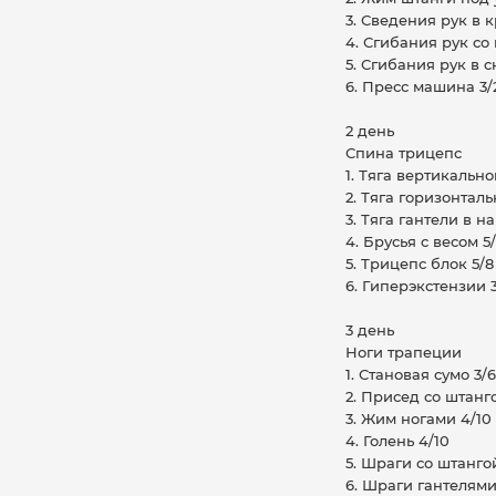
3. Сведения рук в 
4. Сгибания рук со 
5. Сгибания рук в с
6. Пресс машина 3/
2 день
Спина трицепс
1. Тяга вертикально
2. Тяга горизонталь
3. Тяга гантели в н
4. Брусья с весом 5
5. Трицепс блок 5/8
6. Гиперэкстензии 3
3 день
Ноги трапеции
1. Становая сумо 3/6
2. Присед со штанг
3. Жим ногами 4/10
4. Голень 4/10
5. Шраги со штанго
6. Шраги гантелями