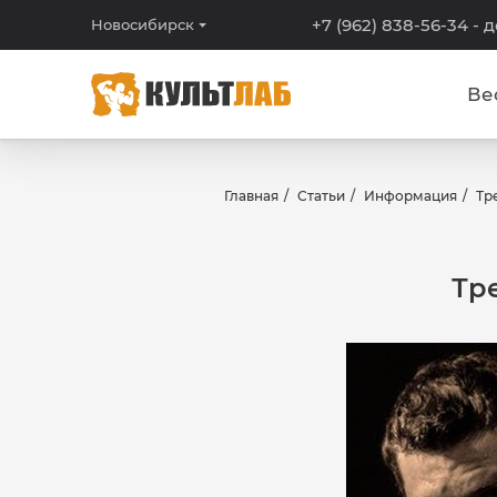
+7 (962) 838-56-34
- 
Новосибирск
Ве
Главная
Статьи
Информация
Тр
Тр