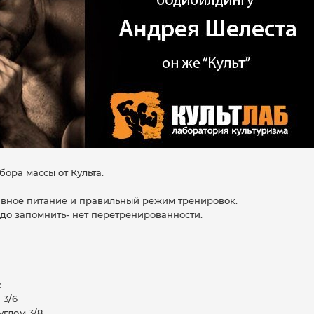
ора массы от Культа.
авное питание и правильный режим тренировок.
адо запомнить- нет перетренированности.
с
 3/6
углом 3/8