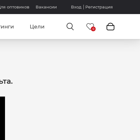
ля оптовиков
Вакансии
Вход
Регистрация
тинги
Цели
та.