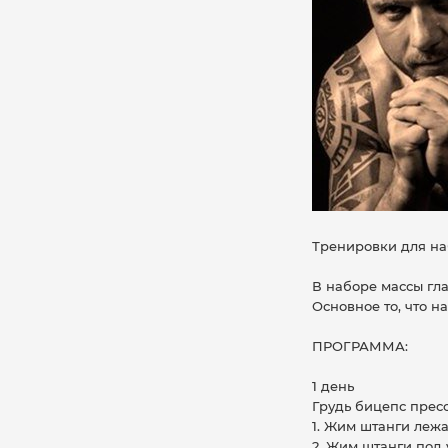
Тренировки для наб
В наборе массы гл
Основное то, что н
ПРОГРАММА:
1 день
Грудь бицепс прес
1. Жим штанги лежа
2. Жим штанги под 