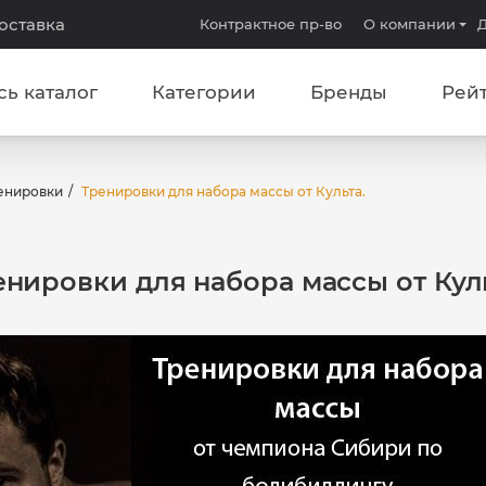
доставка
Контрактное пр-во
О компании
Д
сь каталог
Категории
Бренды
Рей
енировки
Тренировки для набора массы от Культа.
енировки для набора массы от Куль