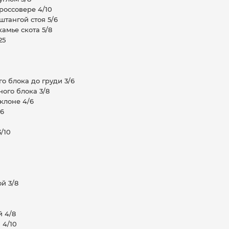
кроссовере 4/10
штангой стоя 5/6
камье скота 5/8
25
го блока до груди 3/6
ного блока 3/8
аклоне 4/6
/6
/10
ой 3/8
й 4/8
 4/10