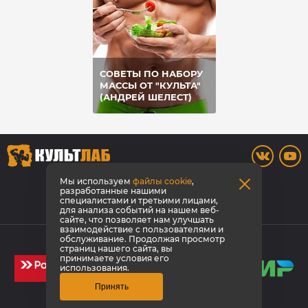
СОВЕТЫ ПО НАБОРУ
МАССЫ ОТ "КУЛЬТА"
(АНДРЕЙ ШЕЛЕСТ)
8 800 700-42-31
Мы используем
файлы cookie
,
разработанные нашими
специалистами и третьими лицами,
Заказать звонок
для анализа событий на нашем веб-
сайте, что позволяет нам улучшать
взаимодействие с пользователями и
© КультЛаб Спортивное питание
обслуживание. Продолжая просмотр
страниц нашего сайта, вы
Политика конфиденциальности
принимаете условия его
использования.
Принять
Создание сайта
1GT
Эмпирикс -
продвижение сайта