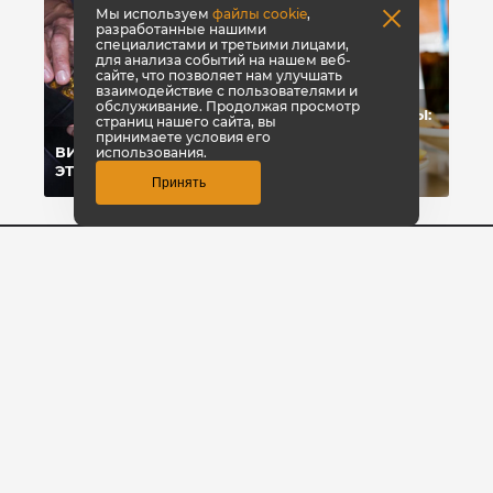
Мы используем
файлы cookie
,
разработанные нашими
специалистами и третьими лицами,
для анализа событий на нашем веб-
сайте, что позволяет нам улучшать
взаимодействие с пользователями и
обслуживание. Продолжая просмотр
УГЛЕВОДЫ-УБИЙЦЫ:
страниц нашего сайта, вы
ПОЧЕМУ МЫ
принимаете условия его
ВИТАМИНЫ: ЧТО
ЖИРЕЕМ ОТ
использования.
ЭТО?
УГЛЕВОДОВ?
Принять
8 800 700-42-31
Заказать звонок
© КультЛаб Спортивное питание
Политика конфиденциальности
Создание сайта
1GT