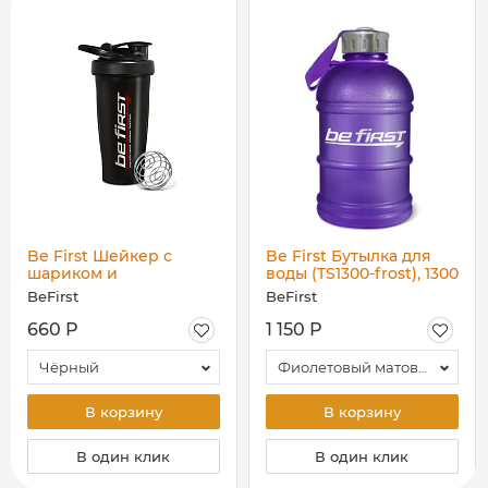
Be First Шейкер с
Be First Бутылка для
шариком и
воды (TS1300-frost), 1300
держателем (TS1396),
мл
BeFirst
BeFirst
700 мл
660 Р
1 150 Р
Чёрный
Фиолетовый матовый
В корзину
В корзину
В один клик
В один клик