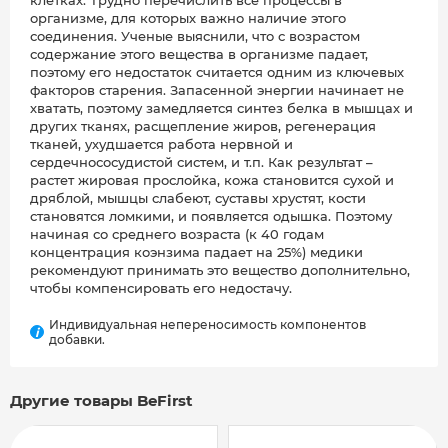
клетках. Трудно перечислить все процессы в
организме, для которых важно наличие этого
соединения. Ученые выяснили, что с возрастом
содержание этого вещества в организме падает,
поэтому его недостаток считается одним из ключевых
факторов старения. Запасенной энергии начинает не
хватать, поэтому замедляется синтез белка в мышцах и
других тканях, расщепление жиров, регенерация
тканей, ухудшается работа нервной и
сердечнососудистой систем, и т.п. Как результат –
растет жировая прослойка, кожа становится сухой и
дряблой, мышцы слабеют, суставы хрустят, кости
становятся ломкими, и появляется одышка. Поэтому
начиная со среднего возраста (к 40 годам
концентрация коэнзима падает на 25%) медики
рекомендуют принимать это вещество дополнительно,
чтобы компенсировать его недостачу.
Индивидуальная непереносимость компонентов
i
добавки.
Другие товары BeFirst