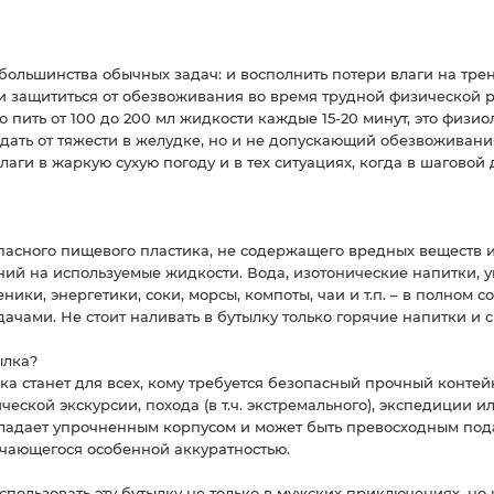
 большинства обычных задач: и восполнить потери влаги на трен
 и защититься от обезвоживания во время трудной физической 
 пить от 100 до 200 мл жидкости каждые 15-20 минут, это физи
ать от тяжести в желудке, но и не допускающий обезвоживани
аги в жаркую сухую погоду и в тех ситуациях, когда в шаговой
пасного пищевого пластика, не содержащего вредных веществ 
ний на используемые жидкости. Вода, изотонические напитки,
ики, энергетики, соки, морсы, компоты, чаи и т.п. – в полном 
ачами. Не стоит наливать в бутылку только горячие напитки и
ылка?
а станет для всех, кому требуется безопасный прочный контей
ческой экскурсии, похода (в т.ч. экстремального), экспедиции и
бладает упрочненным корпусом и может быть превосходным по
ичающегося особенной аккуратностью.
пользовать эту бутылку не только в мужских приключениях, н