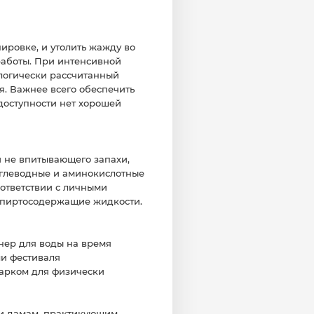
ировке, и утолить жажду во
работы. При интенсивной
ологически рассчитанный
я. Важнее всего обеспечить
 доступности нет хорошей
и не впитывающего запахи,
 углеводные и аминокислотные
соответствии с личными
 спиртосодержащие жидкости.
нер для воды на время
ли фестиваля
дарком для физически
о и дамам, практикующим