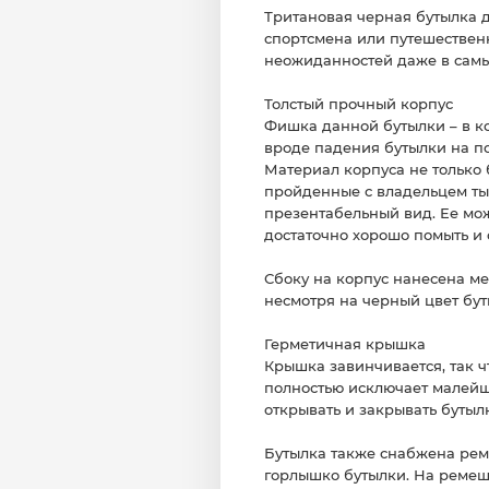
Тритановая черная бутылка д
спортсмена или путешествен
неожиданностей даже в самы
Толстый прочный корпус
Фишка данной бутылки – в к
вроде падения бутылки на пол
Материал корпуса не только 
пройденные с владельцем ты
презентабельный вид. Ее мо
достаточно хорошо помыть и 
Сбоку на корпус нанесена м
несмотря на черный цвет бут
Герметичная крышка
Крышка завинчивается, так ч
полностью исключает малейш
открывать и закрывать бутыл
Бутылка также снабжена рем
горлышко бутылки. На ремешо