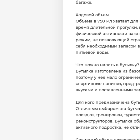
багаже.
Ходовой объем
Объема в 750 мл хватает для
время длительной прогулки,
физической активности важно
режим, не позволяющий страд
себя необходимым запасом вл
питьевой воды.
Что можно налить в бутылку?
Бутылка изготовлена из безо
поэтому у нее мало ограниче
спортивные напитки, предтрен
вкусами и поставленными зад
Для кого предназначена бут
Отличным выбором эта бутылк
поездки, тренировки, туристи
реконструкторов. Бутылка о
активного подростка, не отл
Солидный объем позволяет ис