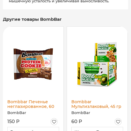
мышечную усталость и увеличивая выносливость.
Другие товары BombBar
Bombbar Печенье
Bombbar
неглазированное, 60
Мультизлаковый, 45 гр
гр
BombBar
BombBar
150 Р
60 Р