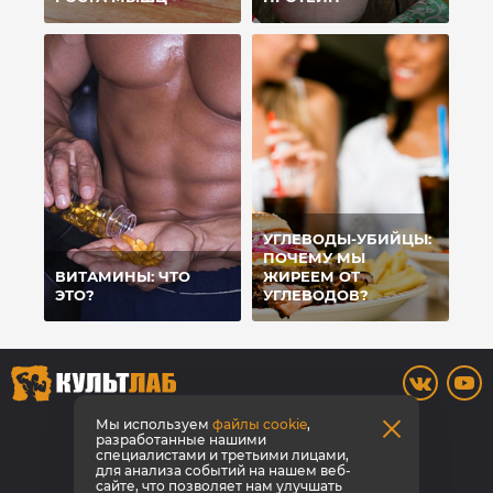
УГЛЕВОДЫ-УБИЙЦЫ:
ПОЧЕМУ МЫ
ВИТАМИНЫ: ЧТО
ЖИРЕЕМ ОТ
ЭТО?
УГЛЕВОДОВ?
8 800 700-42-31
Мы используем
файлы cookie
,
разработанные нашими
специалистами и третьими лицами,
Заказать звонок
для анализа событий на нашем веб-
сайте, что позволяет нам улучшать