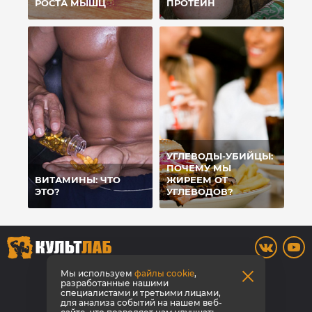
РОСТА МЫШЦ
ПРОТЕИН
УГЛЕВОДЫ-УБИЙЦЫ:
ПОЧЕМУ МЫ
ВИТАМИНЫ: ЧТО
ЖИРЕЕМ ОТ
ЭТО?
УГЛЕВОДОВ?
8 800 700-42-31
Мы используем
файлы cookie
,
разработанные нашими
специалистами и третьими лицами,
Заказать звонок
для анализа событий на нашем веб-