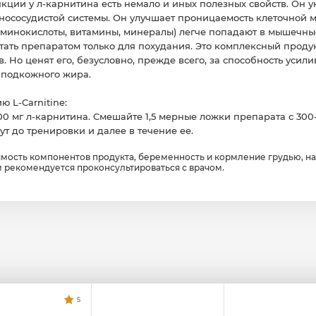
ии у л-карнитина есть немало и иных полезных свойств. Он 
чнососудистой системы. Он улучшает проницаемость клеточной 
аминокислоты, витамины, минералы) легче попадают в мышечны
считать препаратом только для похудания. Это комплексный прод
 Но ценят его, безусловно, прежде всего, за способность усили
 подкожного жира.
 L-Carnitine:
0 мг л-карнитина. Смешайте 1,5 мерные ложки препарата с 300
ут до тренировки и далее в течение ее.
мость компонентов продукта, беременность и кормление грудью, на
 рекомендуется проконсультироваться с врачом.
5