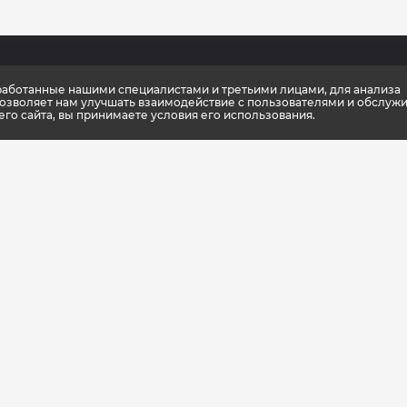
зработанные нашими специалистами и третьими лицами, для анализа
мпании
Новости
Каталог
позволяет нам улучшать взаимодействие с пользователями и обслужи
о сайта, вы принимаете условия его использования.
ификаты качества
Консультации тренера
Спортивное п
упить
Школа культлаб
Спортивная о
 партнеры
Статьи
Спортивный и
енный стиль
Подарочные к
шиза
Доставка и оп
оптовиков