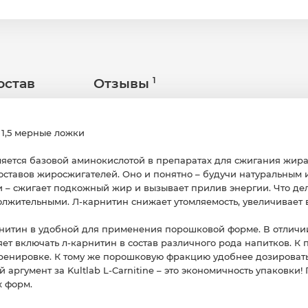
остав
Отзывы
 1,5 мерные ложки
ляется базовой аминокислотой в препаратах для сжигания жира
ставов жиросжигателей. Оно и понятно – будучи натуральным 
и – сжигает подкожный жир и вызывает прилив энергии. Что де
лжительными. Л-карнитин снижает утомляемость, увеличивает 
-карнитин в удобной для применения порошковой форме. В отличи
т включать л-карнитин в состав различного рода напитков. К п
ренировке. К тому же порошковую фракцию удобнее дозировать
й аргумент за Kultlab L-Carnitine – это экономичность упаковк
 форм.