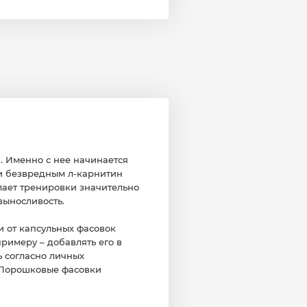
. Именно с нее начинается
и безвредным л-карнитин
лает тренировки значительно
выносливость.
и от капсульных фасовок
римеру – добавлять его в
 согласно личных
и! Порошковые фасовки