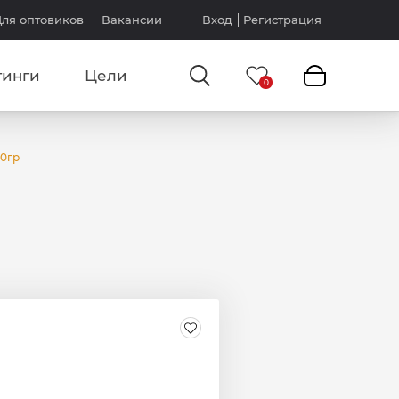
ля оптовиков
Вакансии
Вход
Регистрация
тинги
Цели
00гр