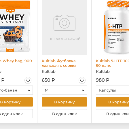
ab Whey bag, 900
Kultlab Футболка
Kultlab 5-HTP 10
женская с серым
90 капс
логотипом, розовая
b
Kultlab
Kultlab
 Р
650 Р
980 Р
го-банан
M
Капсулы
В корзину
В корзину
В корзину
В один клик
В один клик
В один кли