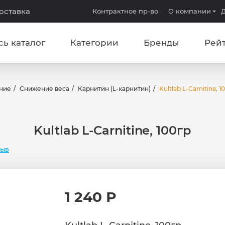
доставка
Контрактное пр-во
О компании
Д
сь каталог
Категории
Бренды
Рей
ние
Снижение веса
Карнитин (L-карнитин)
Kultlab L-Carnitine, 1
Kultlab L-Carnitine, 100гр
зыв
1 240 Р