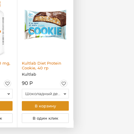
0 mg,
Kultlab Diet Protein
Kultlab Футболка
Cookie, 40 гр
мужская с логотипом
зелёный камуфляж,
Kultlab
Kultlab
чёрная
90 Р
780 Р
Шоколадный десерт
XXXL
В корзину
В корзину
к
В один клик
В один клик