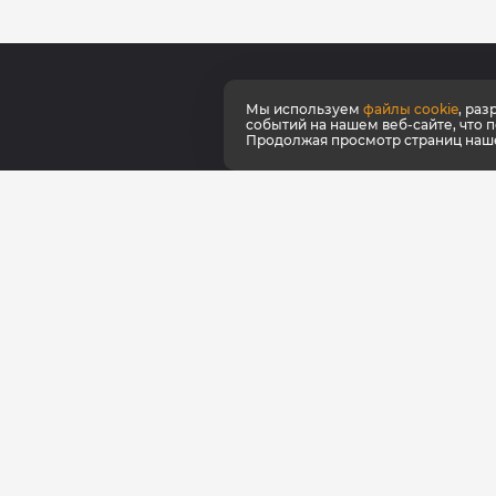
Мы используем
файлы cookie
, ра
О ко
событий на нашем веб-сайте, что 
Продолжая просмотр страниц нашег
Серт
Как к
Наши
Фирм
Фран
Для 
© КультЛаб Спортивное питание
Политика конфиденциальности